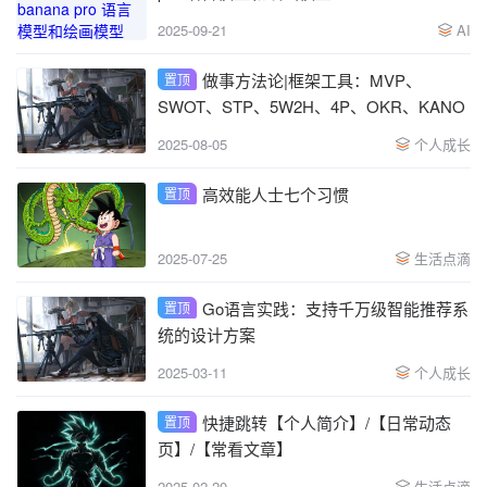
2025-09-21
AI
做事方法论|框架工具：MVP、
置顶
SWOT、STP、5W2H、4P、OKR、KANO
2025-08-05
个人成长
高效能人士七个习惯
置顶
2025-07-25
生活点滴
Go语言实践：支持千万级智能推荐系
置顶
统的设计方案
2025-03-11
个人成长
快捷跳转【个人简介】/【日常动态
置顶
页】/【常看文章】
2025-02-20
生活点滴