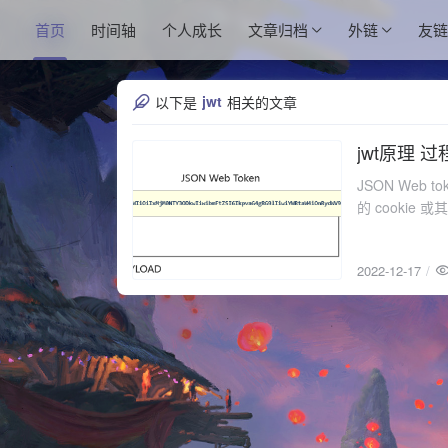
首页
时间轴
个人成长
文章归档
外链
友链
jwt
以下是
相关的文章
jwt原理 过
2022-12-17
JSON We
的 cookie
2022-12-17