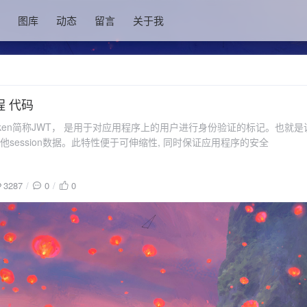
图库
动态
留言
关于我
程 代码
b token简称JWT， 是用于对应用程序上的用户进行身份验证的标记。也就
 或其他session数据。此特性便于可伸缩性, 同时保证应用程序的安全
3287
0
0