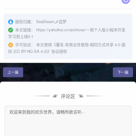
版权归属：
SeaDream乄造梦
本文链接：
https://yahuihui.cn/archives/一周个人版小程序开发
学习到上线0-1
许可协议：
本文使用《
署名-非商业性使用-相同方式共享 4.0 国
际 (CC BY-NC-SA 4.0)
》协议授权
上一篇
下一篇
评论区