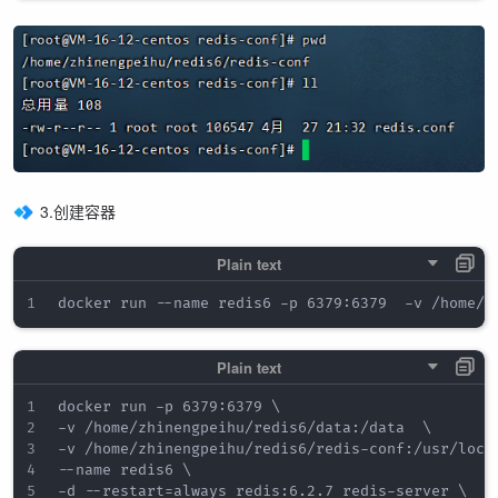
3.创建容器
docker run -p 6379:6379 \

-v /home/zhinengpeihu/redis6/data:/data  \

-v /home/zhinengpeihu/redis6/redis-conf:/usr/local
--name redis6 \

-d --restart=always redis:6.2.7 redis-server \
