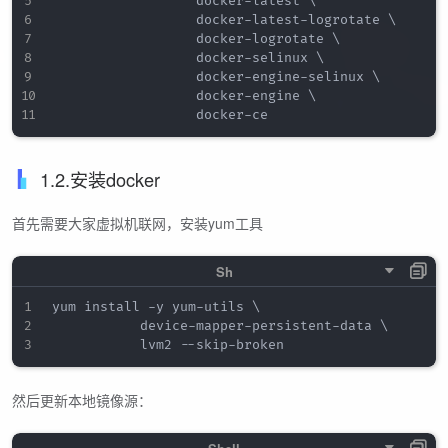
                  docker-latest \

                  docker-latest-logrotate \

                  docker-logrotate \

                  docker-selinux \

                  docker-engine-selinux \

                  docker-engine \

1.2.安装docker
首先需要大家虚拟机联网，安装yum工具
yum install -y yum-utils \

           device-mapper-persistent-data \

然后更新本地镜像源：