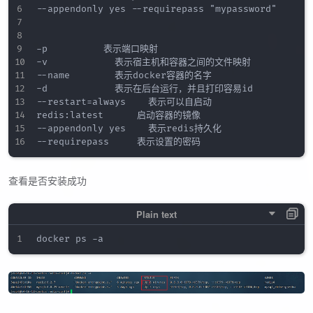
--appendonly yes --requirepass "mypassword"

-p   	 			表示端口映射

-v    				表示宿主机和容器之间的文件映射

--name 				表示docker容器的名字

-d    				表示在后台运行，并且打印容易id

--restart=always    表示可以自启动

redis:latest    	启动容器的镜像

--appendonly yes    表示redis持久化

查看是否安装成功