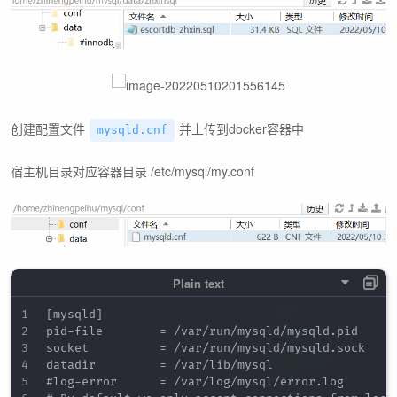
创建配置文件
并上传到docker容器中
mysqld.cnf
宿主机目录对应容器目录 /etc/mysql/my.conf
[mysqld]

pid-file        = /var/run/mysqld/mysqld.pid

socket          = /var/run/mysqld/mysqld.sock

datadir         = /var/lib/mysql

#log-error      = /var/log/mysql/error.log
