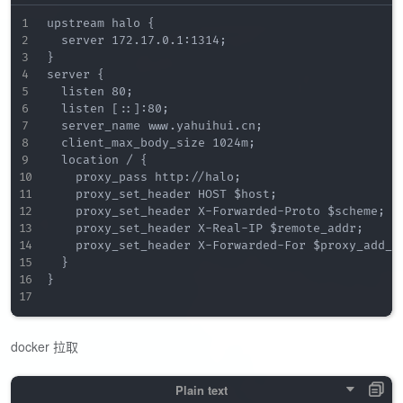
upstream halo {

  server 172.17.0.1:1314;

}

server {

  listen 80;

  listen [::]:80;

  server_name www.yahuihui.cn;

  client_max_body_size 1024m;

  location / {

    proxy_pass http://halo;

    proxy_set_header HOST $host;

    proxy_set_header X-Forwarded-Proto $scheme;

    proxy_set_header X-Real-IP $remote_addr;

    proxy_set_header X-Forwarded-For $proxy_add_x_
  }

}

docker 拉取