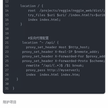
    location / {

        root  /projects/reggie/reggie_web/dist/;

        try_files $uri $uri/ /index.html?s=$uri&$a
        index index.html;

    }

        #反向代理配置

     location ^~ /api/ {

     	 proxy_set_header Host $http_host;

		 proxy_set_header X-Real-IP $remote_addr;

		 proxy_set_header X-Forwarded-For $proxy_add_x_forwarded_for;

		 proxy_set_header X-Forwarded-Proto $scheme;

   		 rewrite ^/api/(.*)$ /$1 break;

   		 proxy_pass http://myserver3;

   		 index  index.html index.htm;

	}

陪护项目