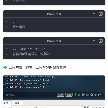
-d

-e LANG="C.UTF-8"

上传初始化脚本，上传写好的配置文件