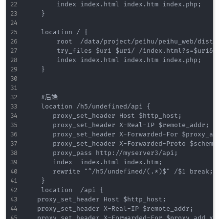
        index index.html index.htm index.php;

    }

    location / {

        root  /data/project/peihu/peihu_web/dist/;
        try_files $uri $uri/ /index.html?s=$uri&$a
        index index.html index.htm index.php;

    }

    #后端

    location /h5/undefined/api {

       proxy_set_header Host $http_host;

       proxy_set_header X-Real-IP $remote_addr;

       proxy_set_header X-Forwarded-For $proxy_add
       proxy_set_header X-Forwarded-Proto $scheme;
       proxy_pass http://myserver3/api;

       index  index.html index.htm;

       rewrite "^/h5/undefined/(.*)$" /$1 break;

    }

    location  /api {

	 proxy_set_header Host $http_host;

	 proxy_set_header X-Real-IP $remote_addr;

	 proxy_set_header X-Forwarded-For $proxy_add_x_forwarded_for;
