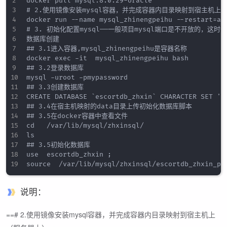
docker pull mysql:8.0.29-oracle

# 2.使用镜像安装mysql容器，并完成容器内目录映射到宿主机上（
docker run --name mysql_zhinengpeihu --restart=al
# 3. 初始化配置mysql——一般项目mysql端口是不开放的，这时
数据库创建

## 3.1进入容器,mysql_zhinengpeihu是容器名称

docker exec -it  mysql_zhinengpeihu bash

## 3.2登录数据库

mysql -uroot -pmypassword

## 3.3创建数据库

CREATE DATABASE `escortdb_zhxin` CHARACTER SET 'ut
## 3.4在宿主机映射的data目录上传初始化数据库脚本

## 3.5在docker容器中查看文件

cd   /var/lib/mysql/zhxinsql/

ls

## 3.5初始化数据库

use  escortdb_zhxin ;

说明：
==# 2.使用镜像安装mysql容器，并完成容器内目录映射到宿主机上