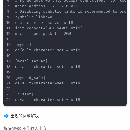
# By default we only accept connections from local
#bind-address   = 127.0.0.1

# Disabling symbolic-links is recommended to preve
symbolic-links=0

character_set_server=utf8

init_connect='SET NAMES utf8'

max_allowed_packet = 20M

[mysql]

default-character-set = utf8

[mysql.server]

default-character-set = utf8

[mysqld_safe]

default-character-set = utf8

[client]

出现的问题解决
解决mysql不能输入中文