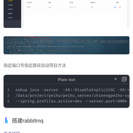
指定端口号指定路径启动项目方法
nohup java -server  -XX:-DisableExplicitGC -XX:+Us
/data/project/peihu/peihu_server/zhinengpeihu-syst
搭建rabbitmq