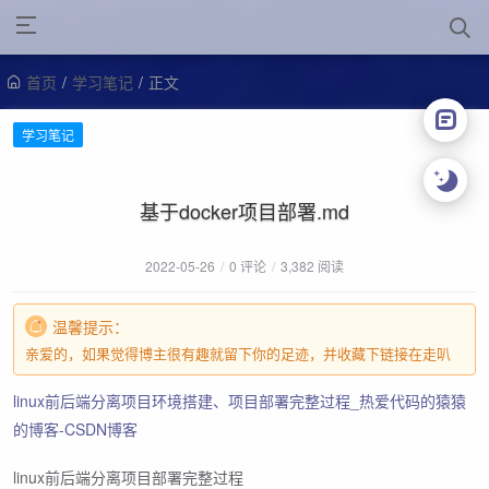
首页
/
学习笔记
/
正文
学习笔记
基于docker项目部署.md
2022-05-26
/
0 评论
/
3,382 阅读
温馨提示：
亲爱的，如果觉得博主很有趣就留下你的足迹，并收藏下链接在走叭
linux前后端分离项目环境搭建、项目部署完整过程_热爱代码的猿猿
的博客-CSDN博客
linux前后端分离项目部署完整过程