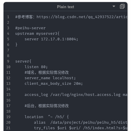
#参考博客：https://blog.csdn.net/qq_42937522/article
#peihu-server

upstream myserver3{

    server 172.17.0.1:8004;

}

server{

    listen 80;

    #域名，根据实际情况修改

    server_name localhost;

    client_max_body_size 20m;

    access_log /var/log/nginx/host.access.log main
    #后台，根据实际情况修改

    location  ^~ /h5/ {

        alias  /data/project/peihu/peihu_h5/dist/;
        try_files $uri $uri/ /h5/index.html?s=$uri