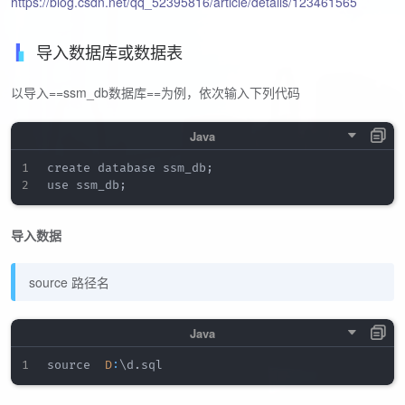
https://blog.csdn.net/qq_52395816/article/details/123461565
导入数据库或数据表
以导入==ssm_db数据库==为例，依次输入下列代码
create database ssm_db
;
use ssm_db
;
导入数据
source 路径名
source  
D
:
\d
.