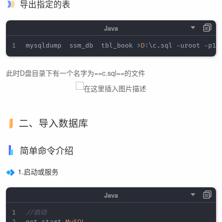
导出指定的表
mysqldump  ssm_db  tbl_book 
>
D
:
\c
.
sql 
-
uroot 
-
此时D盘目录下有一个名字为==c.sql==的文件
二、导入数据库
简单命令介绍
1.启动或服务
//启动