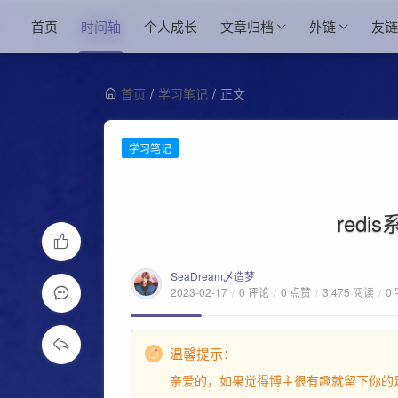
首页
时间轴
个人成长
文章归档
外链
友链
首页
/
学习笔记
/
正文
学习笔记
red
SeaDream乄造梦
2023-02-17
/
0 评论
/
0 点赞
/
3,475 阅读
/
0
温馨提示：
亲爱的，如果觉得博主很有趣就留下你的