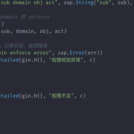
 sub domain obj act"
,
 zap
.
String
(
"sub"
,
 sub
)
,
omain 的 enforce
(
)
(
sub
,
 domain
,
 obj
,
 act
)
出错，记录日志、返回错误
bin enforce error"
,
 zap
.
Error
(
err
)
)
etailed
(
gin
.
H
{
}
,
"权限校验异常"
,
 c
)
etailed
(
gin
.
H
{
}
,
"权限不足"
,
 c
)