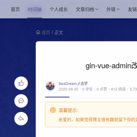
首页
时间轴
个人成长
文章归档
外链
友链
首页
/
正文
gin-vue-adm
SeaDream乄造梦
2025-09-30
/
0 评论
/
0 点赞
/
412 阅读
/
3,7
温馨提示：
亲爱的，如果觉得博主很有趣就留下你的