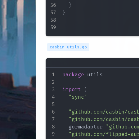
}
}
casbin_utils.go
package
 utils

import
(
"sync"
"github.com/casbin/cas
"github.com/casbin/cas
	gormadapter 
"github.co
"github.com/flipped-au