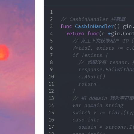
// CasbinHandler 拦截器
func
CasbinHandler
(
)
 gin
return
func
(
c 
*
gin
.
Con
// 从上下文获取租户 ID
/*tidI, exists := c.G
		if !exists {

			// 如果没有 tenant，按策略拒绝或给默认租户

			response.FailWithDetailed(gin.H{}, "租户标识缺失", c)

			c.Abort()

			return

		}

		// 把 domain 转为字符串形式（Casbin 的 domain 用字符串）

		var domain string

		switch v := tidI.(type) {

		case int:

			domain = strconv.Itoa(v)
