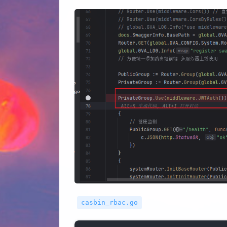
casbin_rbac.go