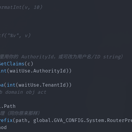
这里用你的 AuthorityId，或可改为用户名/ID string）
GetClaims
(
c
)
int
(
waitUse
.
AuthorityId
)
)
oa
(
int
(
waitUse
.
TenantId
)
)
 domain obj act
L
.
Path

的处理（同你原来那样）
refix
(
path
,
 global
.
GVA_CONFIG
.
System
.
RouterPr
od
