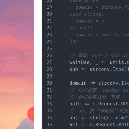
		case int64:

			domain = strconv.FormatInt(v, 10)

		case string:

			domain = v

		default:

			domain = fmt.Sprintf("%v", v)

		}*/
// 获取 user / sub（
		waitUse
,
_
:=
 utils
.
		sub 
:=
 strconv
.
Itoa
(
		domain 
:=
 strconv
.
It
// 打印日志  casbin sub
// 获取请求路径、方法
		path 
:=
 c
.
Request
.
UR
// obj 要 “去前缀” 
		obj 
:=
 strings
.
TrimP
		act 
:=
 c
.
Request
.
Meth