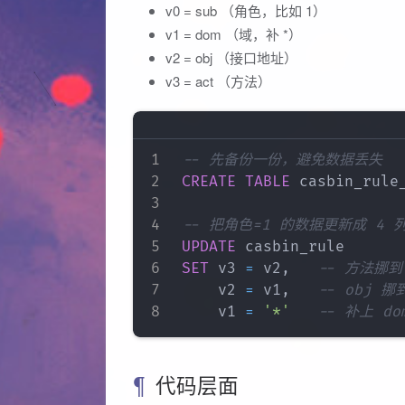
v0 = sub （角色，比如 1）
v1 = dom （域，补 *）
v2 = obj （接口地址）
v3 = act （方法）
-- 先备份一份，避免数据丢失
CREATE
TABLE
 casbin_rule
-- 把角色=1 的数据更新成 4 
UPDATE
SET
 v3 
=
 v2
,
-- 方法挪到
    v2 
=
 v1
,
-- obj 挪
    v1 
=
'*'
-- 补上 do
代码层面