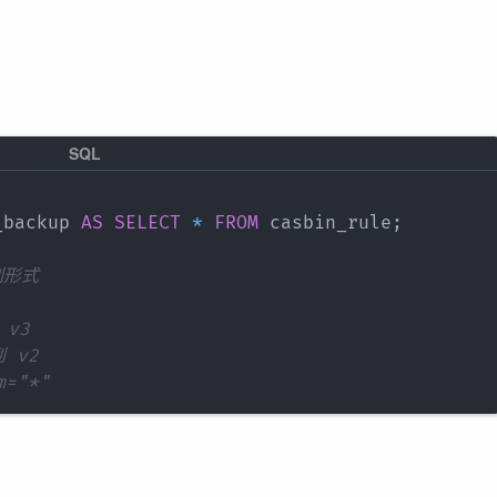
_backup 
AS
SELECT
*
FROM
 casbin_rule
;
列形式
 v3
到 v2
m="*"