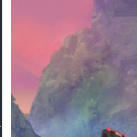
efix
)