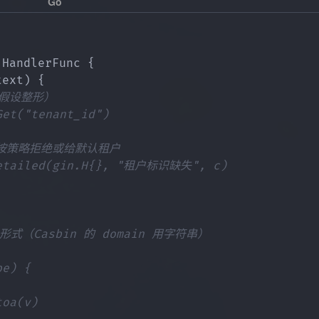
.
HandlerFunc 
{
text
)
{
（假设整形）
et("tenant_id")
