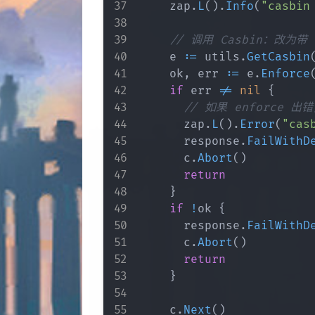
		zap
.
L
(
)
.
Info
(
"casbin
// 调用 Casbin：改为带 d
		e 
:=
 utils
.
GetCasbin
		ok
,
 err 
:=
 e
.
Enforce
if
 err 
!=
nil
{
// 如果 enforce 
			zap
.
L
(
)
.
Error
(
"cas
			response
.
FailWithD
			c
.
Abort
(
)
return
}
if
!
ok 
{
			response
.
FailWithD
			c
.
Abort
(
)
return
}
		c
.
Next
(
)