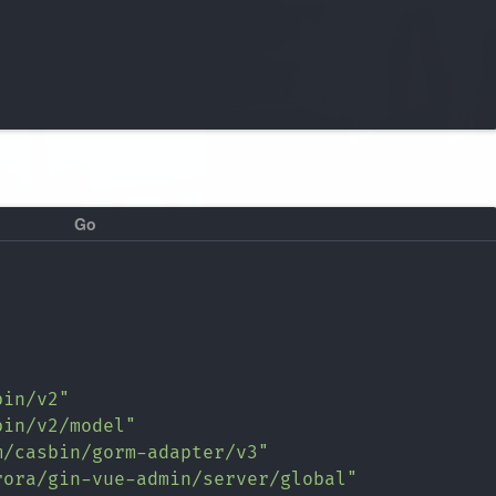
bin/v2"
bin/v2/model"
m/casbin/gorm-adapter/v3"
rora/gin-vue-admin/server/global"