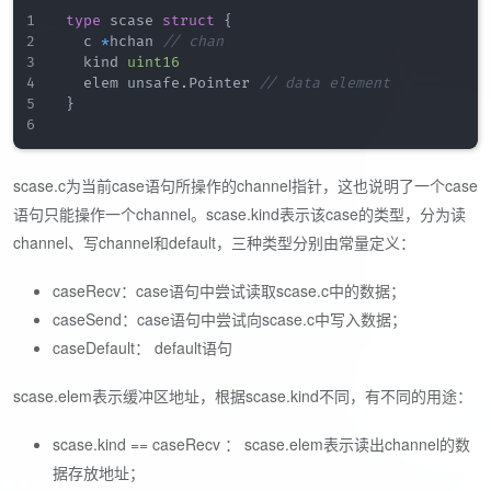
type
 scase 
struct
{
	 c 
*
hchan 
// chan 
	 kind 
uint16
	 elem unsafe
.
Pointer 
// data element 
}
scase.c为当前case语句所操作的channel指针，这也说明了一个case
语句只能操作一个channel。scase.kind表示该case的类型，分为读
channel、写channel和default，三种类型分别由常量定义：
caseRecv：case语句中尝试读取scase.c中的数据；
caseSend：case语句中尝试向scase.c中写入数据；
caseDefault： default语句
scase.elem表示缓冲区地址，根据scase.kind不同，有不同的用途：
scase.kind == caseRecv ： scase.elem表示读出channel的数
据存放地址；