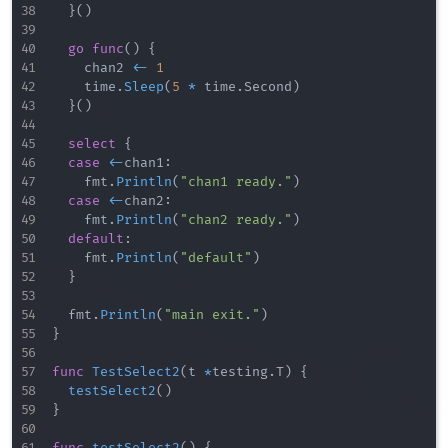
}
(
)
go
func
(
)
{
		chan2 
<-
1
		time
.
Sleep
(
5
*
 time
.
Second
)
}
(
)
select
{
case
<-
chan1
:
		fmt
.
Println
(
"chan1 ready."
)
case
<-
chan2
:
		fmt
.
Println
(
"chan2 ready."
)
default
:
		fmt
.
Println
(
"default"
)
}
	fmt
.
Println
(
"main exit."
)
}
func
TestSelect2
(
t 
*
testing
.
T
)
{
testSelect2
(
)
}
func
testSelect2
(
)
{