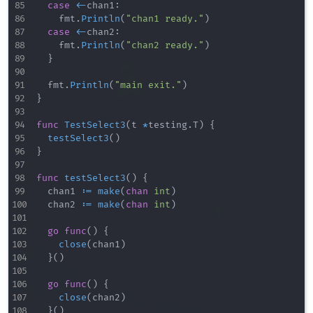
case
<-
chan1
:
		fmt
.
Println
(
"chan1 ready."
)
case
<-
chan2
:
		fmt
.
Println
(
"chan2 ready."
)
}
	fmt
.
Println
(
"main exit."
)
}
func
TestSelect3
(
t 
*
testing
.
T
)
{
testSelect3
(
)
}
func
testSelect3
(
)
{
	chan1 
:=
make
(
chan
int
)
	chan2 
:=
make
(
chan
int
)
go
func
(
)
{
close
(
chan1
)
}
(
)
go
func
(
)
{
close
(
chan2
)
}
(
)