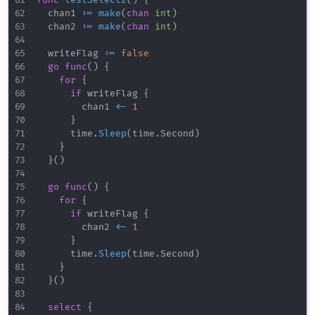
	chan1 
:=
make
(
chan
int
)
	chan2 
:=
make
(
chan
int
)
	writeFlag 
:=
false
go
func
(
)
{
for
{
if
 writeFlag 
{
				chan1 
<-
1
}
			time
.
Sleep
(
time
.
Second
)
}
}
(
)
go
func
(
)
{
for
{
if
 writeFlag 
{
				chan2 
<-
1
}
			time
.
Sleep
(
time
.
Second
)
}
}
(
)
select
{