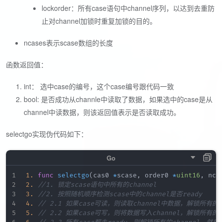
lockorder：所有case语句中channel序列，以达到去重防
止对channel加锁时重复加锁的目的。
ncases表示scase数组的长度
函数返回值：
int： 选中case的编号，这个case编号跟代码一致
bool: 是否成功从channle中读取了数据，如果选中的case是从
channel中读数据，则该返回值表示是否读取成功。
selectgo实现伪代码如下：
1.
func
selectgo
(
cas0 
*
scase
,
 order0 
*
uint16
,
 nca
2.
//1. 锁定scase语句中所有的channel 
3.
//2. 按照随机顺序检测scase中的channel是否ready 
4.
// 2.1 如果case可读，则读取channel中数据，解锁所有的cha
5.
// 2.2 如果case可写，则将数据写入channel，解锁所有的cha