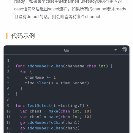
ready，如果某个case中的channel已经ready则执行相应的
case语句然后退出select流程，如果所有的channel都未ready
且没有default的话，则会阻塞等待各个channel
代码示例
func
addNumberToChan
(
chanName 
chan
int
)
{
for
{
		chanName 
<-
1
		time
.
Sleep
(
1
*
 time
.
Second
)
}
}
func
TestSelect
(
t 
*
testing
.
T
)
{
var
 chan1 
=
make
(
chan
int
,
10
)
var
 chan2 
=
make
(
chan
int
,
10
)
go
addNumberToChan
(
chan1
)
go
addNumberToChan
(
chan2
)