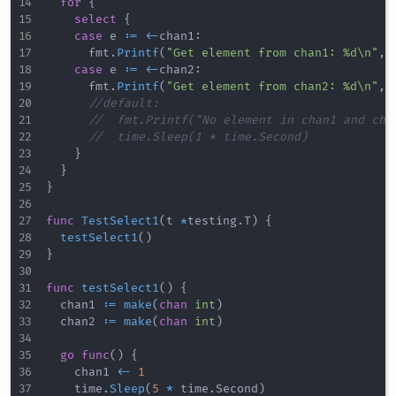
for
{
select
{
case
 e 
:=
<-
chan1
:
			fmt
.
Printf
(
"Get element from chan1: %d\n"
,
 
case
 e 
:=
<-
chan2
:
			fmt
.
Printf
(
"Get element from chan2: %d\n"
,
 
//default:
//	fmt.Printf("No element in chan1 and cha
//	time.Sleep(1 * time.Second)
}
}
}
func
TestSelect1
(
t 
*
testing
.
T
)
{
testSelect1
(
)
}
func
testSelect1
(
)
{
	chan1 
:=
make
(
chan
int
)
	chan2 
:=
make
(
chan
int
)
go
func
(
)
{
		chan1 
<-
1
		time
.
Sleep
(
5
*
 time
.
Second
)