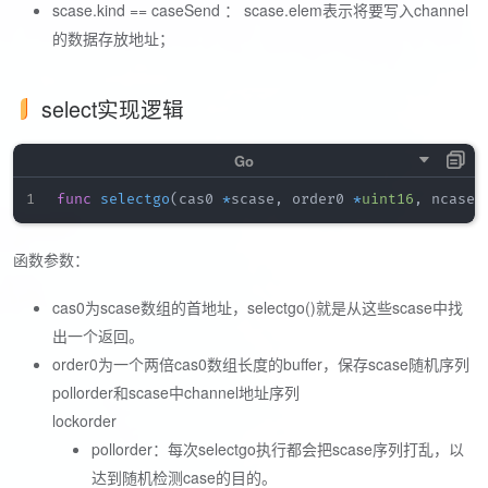
scase.kind == caseSend ： scase.elem表示将要写入channel
的数据存放地址；
select实现逻辑
func
selectgo
(
cas0 
*
scase
,
 order0 
*
uint16
,
 ncases
函数参数：
cas0为scase数组的首地址，selectgo()就是从这些scase中找
出一个返回。
order0为一个两倍cas0数组长度的buffer，保存scase随机序列
pollorder和scase中channel地址序列
lockorder
pollorder：每次selectgo执行都会把scase序列打乱，以
达到随机检测case的目的。