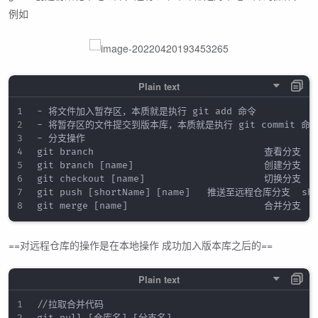
例如
- 将文件加入暂存区，本质就是执行 git add 命令

- 将暂存区的文件提交到版本库，本质就是执行 git commit 命令
- 分支操作  

git branch                              查看分支

git branch [name]                       创建分支

git checkout [name]                     切换分支

git push [shortName] [name]   推送至远程仓库分支  
==对远程仓库的操作是在本地操作 成功加入版本库之后的==
//拉取合并代码
