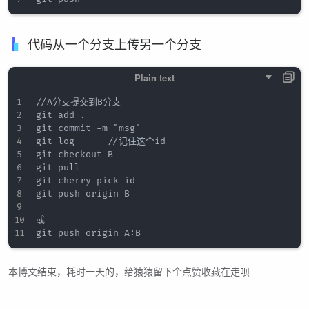
代码从一个分支上传另一个分支
//A分支提交到B分支

git add .

git commit -m "msg"

git log      //记住这个id

git checkout B

git pull

git cherry-pick id

git push origin B

或

本博文结束，耗时一天的，给猿猿留下个点赞收藏在走呗