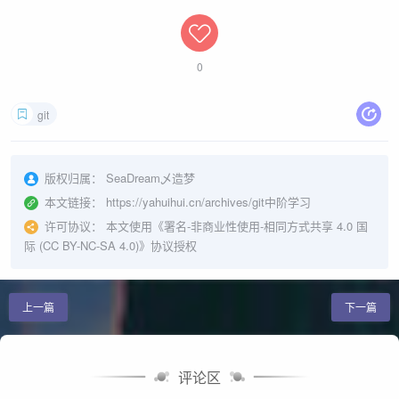
0
git
版权归属：
SeaDream乄造梦
本文链接：
https://yahuihui.cn/archives/git中阶学习
许可协议：
本文使用《
署名-非商业性使用-相同方式共享 4.0 国
际 (CC BY-NC-SA 4.0)
》协议授权
上一篇
下一篇
评论区