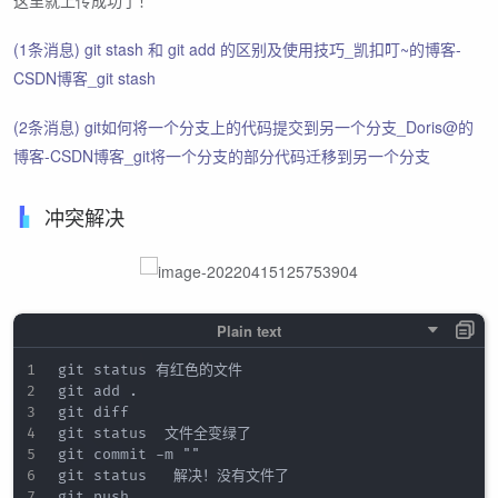
这里就上传成功了！
(1条消息) git stash 和 git add 的区别及使用技巧_凯扣叮~的博客-
CSDN博客_git stash
(2条消息) git如何将一个分支上的代码提交到另一个分支_Doris@的
博客-CSDN博客_git将一个分支的部分代码迁移到另一个分支
冲突解决
git status 有红色的文件

git add .

git diff

git status  文件全变绿了

git commit -m ""

git status   解决！没有文件了
