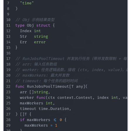
"time"
)
// Obj 示例结果类型
type
 Obj 
struct
{
	Index 
int
	Str   
string
	Err   
error
}
// RunJobsPoolTimeout 并发执行任务（带并发数限制 + 
// arr: 输入任务数组
// worker: 任务逻辑函数，接收 (ctx, index, value)，
// maxWorkers: 最大并发数
// timeout: 每个任务的超时时间
func
 RunJobsPoolTimeout
[
T any
]
(
	arr 
[
]
string
,
	worker 
func
(
ctx context
.
Context
,
 index 
int
,
 val
	maxWorkers 
int
,
	timeout time
.
Duration
,
)
[
]
T 
{
if
 maxWorkers 
<=
0
{
		maxWorkers 
=
1
}