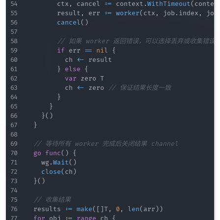
				ctx
,
 cancel 
:=
 context
.
WithTimeout
(
contex
				result
,
 err 
:=
worker
(
ctx
,
 job
.
index
,
 job
cancel
(
)
// 如果 worker 返回错误，可以选择丢弃或收集错误
if
 err 
==
nil
{
					ch 
<-
 result

}
else
{
var
 zero T

					ch 
<-
 zero 
// 保证结果长度一致
}
}
}
(
)
}
// 等待所有 worker 完成后关闭结果 channel
go
func
(
)
{
		wg
.
Wait
(
)
close
(
ch
)
}
(
)
// 收集结果
	results 
:=
make
(
[
]
T
,
0
,
len
(
arr
)
)
for
 obj 
:=
range
 ch 
{