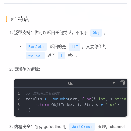
✅ 特点
泛型支持
：你可以返回任何类型，不限于
。
Obj
返回的是
，只要你传的
RunJobs
[]T
返回
就行。
worker
T
灵活传入逻辑
：
// 直接用匿名函数
results 
:=
RunJobs
(
arr
,
func
(
i 
int
,
 s 
string
)
return
 Obj
{
Index
:
 i
,
 Str
:
 s 
+
"_ok"
}
}
)
线程安全
：所有 goroutine 用
管理，channel
WaitGroup