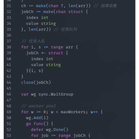
	ch 
:=
make
(
chan
 T
,
len
(
arr
)
)
// 结果收集
	jobCh 
:=
make
(
chan
struct
{
		index 
int
		value 
string
}
,
len
(
arr
)
)
// 任务队列
// 任务入队
for
 i
,
 s 
:=
range
 arr 
{
		jobCh 
<-
struct
{
			index 
int
			value 
string
}
{
i
,
 s
}
}
close
(
jobCh
)
var
 wg sync
.
WaitGroup

// worker pool
for
 w 
:=
0
;
 w 
<
 maxWorkers
;
 w
++
{
		wg
.
Add
(
1
)
go
func
(
)
{
defer
 wg
.
Done
(
)
for
 job 
:=
range
 jobCh 
{