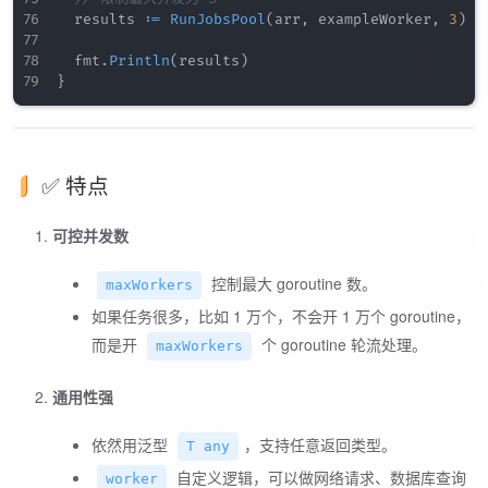
	results 
:=
RunJobsPool
(
arr
,
 exampleWorker
,
3
)
	fmt
.
Println
(
results
)
}
✅ 特点
可控并发数
控制最大 goroutine 数。
maxWorkers
如果任务很多，比如 1 万个，不会开 1 万个 goroutine，
而是开
个 goroutine 轮流处理。
maxWorkers
通用性强
依然用泛型
，支持任意返回类型。
T any
自定义逻辑，可以做网络请求、数据库查询
worker