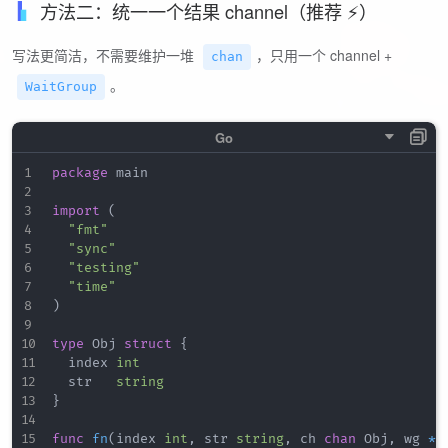
方法二：统一一个结果 channel（推荐 ⚡）
写法更简洁，不需要维护一堆
，只用一个 channel +
chan
。
WaitGroup
package
 main

import
(
"fmt"
"sync"
"testing"
"time"
)
type
 Obj 
struct
{
	index 
int
	str   
string
}
func
fn
(
index 
int
,
 str 
string
,
 ch 
chan
 Obj
,
 wg 
*
s