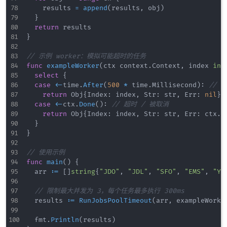
		results 
=
append
(
results
,
 obj
)
}
return
}
// 示例 worker：模拟可能超时的任务
func
exampleWorker
(
ctx context
.
Context
,
 index 
int
select
{
case
<-
time
.
After
(
500
*
 time
.
Millisecond
)
:
// 
return
 Obj
{
Index
:
 index
,
 Str
:
 str
,
 Err
:
nil
}
,
case
<-
ctx
.
Done
(
)
:
// 超时 / 被取消
return
 Obj
{
Index
:
 index
,
 Str
:
 str
,
 Err
:
 ctx
.
E
}
}
// 使用示例
func
main
(
)
{
	arr 
:=
[
]
string
{
"JDO"
,
"JDL"
,
"SFO"
,
"EMS"
,
"YT
// 限制最大并发为 3，每个任务最多执行 300ms
	results 
:=
RunJobsPoolTimeout
(
arr
,
 exampleWorke
	fmt
.
Println
(
results
)