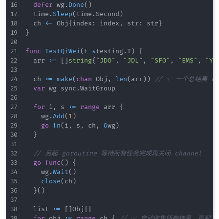
defer
 wg
.
Done
(
)
	time
.
Sleep
(
time
.
Second
)
	ch 
<-
 Obj
{
index
:
 index
,
 str
:
 str
}
}
func
TestQiWei
(
t 
*
testing
.
T
)
{
	arr 
:=
[
]
string
{
"JDO"
,
"JDL"
,
"SFO"
,
"EMS"
,
"YT
	ch 
:=
make
(
chan
 Obj
,
len
(
arr
)
)
// ✅ 一个总结果 ch
var
 wg sync
.
WaitGroup

for
 i
,
 s 
:=
range
 arr 
{
		wg
.
Add
(
1
)
go
fn
(
i
,
 s
,
 ch
,
&
wg
)
}
// 另起 goroutine 等待所有任务完成再关闭 channel
go
func
(
)
{
		wg
.
Wait
(
)
close
(
ch
)
}
(
)
	list 
:=
[
]
Obj
{
}
for
 obj 
:=
range
 ch 
{
// ✅ 自动收集所有结果，直到 ch