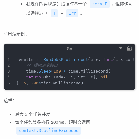
我现在的实现是：错误时塞一个
，但你也可
zero T
以选择返回
+
。
T
Err
⚡ 用法示例：
results 
:=
RunJobsPoolTimeout
(
arr
,
func
(
ctx conte
// 模拟请求接口
    time
.
Sleep
(
100
*
 time
.
Millisecond
)
return
 Obj
{
Index
:
 i
,
 Str
:
 s
}
,
nil
}
,
5
,
200
*
time
.
Millisecond
)
这样：
最大 5 个任务并发
每个任务最多执行 200ms，超时会返回
context.DeadlineExceeded