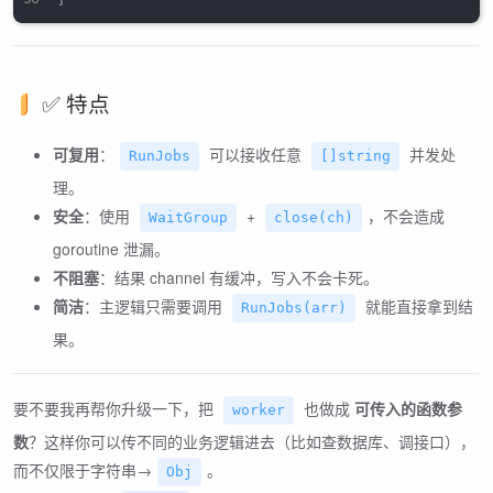
✅ 特点
可复用
：
可以接收任意
并发处
RunJobs
[]string
理。
安全
：使用
+
，不会造成
WaitGroup
close(ch)
goroutine 泄漏。
不阻塞
：结果 channel 有缓冲，写入不会卡死。
简洁
：主逻辑只需要调用
就能直接拿到结
RunJobs(arr)
果。
要不要我再帮你升级一下，把
也做成
可传入的函数参
worker
数
？这样你可以传不同的业务逻辑进去（比如查数据库、调接口），
而不仅限于字符串→
。
Obj