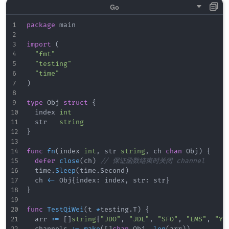
package
 main

import
(
"fmt"
"testing"
"time"
)
type
 Obj 
struct
{
	index 
int
	str   
string
}
func
fn
(
index 
int
,
 str 
string
,
 ch 
chan
 Obj
)
{
defer
close
(
ch
)
// 保证函数结束时关闭 channel
	time
.
Sleep
(
time
.
Second
)
	ch 
<-
 Obj
{
index
:
 index
,
 str
:
 str
}
}
func
TestQiWei
(
t 
*
testing
.
T
)
{
	arr 
:=
[
]
string
{
"JDO"
,
"JDL"
,
"SFO"
,
"EMS"
,
"YT