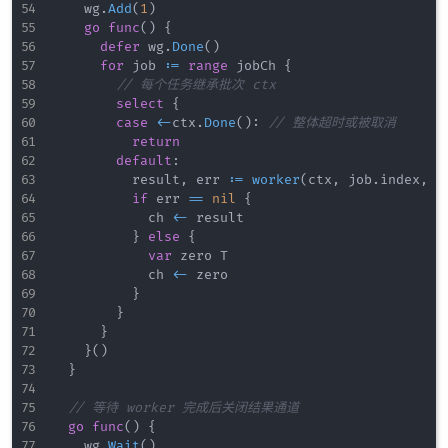
		wg
.
Add
(
1
)
go
func
(
)
{
defer
 wg
.
Done
(
)
for
 job 
:=
range
 jobCh 
{
// 每个任务继承批次 ctx
select
{
case
<-
ctx
.
Done
(
)
:
// 整体超时或被取消
return
default
:
					result
,
 err 
:=
worker
(
ctx
,
 job
.
index
,
 j
if
 err 
==
nil
{
						ch 
<-
 result

}
else
{
var
 zero T

						ch 
<-
 zero

}
}
}
}
(
)
}
// 等待 worker 完成后关闭结果通道
go
func
(
)
{
		wg
.
Wait
(
)