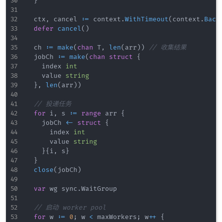
}
	ctx
,
 cancel 
:=
 context
.
WithTimeout
(
context
.
Back
defer
cancel
(
)
	ch 
:=
make
(
chan
 T
,
len
(
arr
)
)
// 收集结果
	jobCh 
:=
make
(
chan
struct
{
		index 
int
		value 
string
}
,
len
(
arr
)
)
// 投递任务
for
 i
,
 s 
:=
range
 arr 
{
		jobCh 
<-
struct
{
			index 
int
			value 
string
}
{
i
,
 s
}
}
close
(
jobCh
)
var
 wg sync
.
WaitGroup

// 启动 worker pool
for
 w 
:=
0
;
 w 
<
 maxWorkers
;
 w
++
{