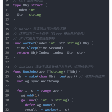
// Obj 是结果类型
type
 Obj 
struct
{
	Index 
int
	Str   
string
}
// worker 是实际执行的函数逻辑
// 这里我写了一个例子（Sleep 模拟耗时任务）
// 你可以把具体逻辑替换掉
func
worker
(
index 
int
,
 str 
string
)
 Obj 
{
	time
.
Sleep
(
time
.
Second
)
return
 Obj
{
Index
:
 index
,
 Str
:
 str
}
}
// RunJobs 接收字符串数组并发执行，返回结果切片
func
RunJobs
(
arr 
[
]
string
)
[
]
Obj 
{
	ch 
:=
make
(
chan
 Obj
,
len
(
arr
)
)
// 收集所有结果
var
 wg sync
.
WaitGroup

for
 i
,
 s 
:=
range
 arr 
{
		wg
.
Add
(
1
)
go
func
(
i 
int
,
 s 
string
)
{
defer
 wg
.
Done
(
)
			result 
:=
worker
(
i
,
 s
)