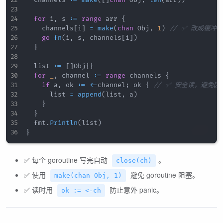
	channels 
:=
make
(
[
]
chan
 Obj
,
len
(
arr
)
)
for
 i
,
 s 
:=
range
 arr 
{
		channels
[
i
]
=
make
(
chan
 Obj
,
1
)
// ✅ 改成缓冲
go
fn
(
i
,
 s
,
 channels
[
i
]
)
}
	list 
:=
[
]
Obj
{
}
for
_
,
 channel 
:=
range
 channels 
{
if
 a
,
 ok 
:=
<-
channel
;
 ok 
{
// ✅ 安全读，避免因关
			list 
=
append
(
list
,
 a
)
}
}
	fmt
.
Println
(
list
)
}
✅ 每个 goroutine 写完自动
。
close(ch)
✅ 使用
避免 goroutine 阻塞。
make(chan Obj, 1)
✅ 读时用
防止意外 panic。
ok := <-ch