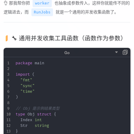
👌 那我帮你把
也抽象成参数传入，这样你就能传不同的
worker
逻辑进去，而
就是一个通用的并发收集函数了。
RunJobs
🔧 通用并发收集工具函数（函数作为参数）
package
 main

import
(
"fmt"
"sync"
"time"
)
// Obj 是示例结果类型
type
 Obj 
struct
{
	Index 
int
	Str   
string
}