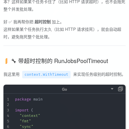
本？这样如果某个任务卡住了（比如 HTTP 请求超时），也不会拖死
整个并发批处理。
好 ✅ 我再帮你把
超时控制
加上。
这样如果某个任务执行太久（比如 HTTP 请求挂死），就会自动超
时，避免拖死整个批处理。
🔧 带超时控制的 RunJobsPoolTimeout
我这里用
来实现任务级别的超时控制。
context.WithTimeout
package
 main

import
(
"context"
"fmt"
"sync"