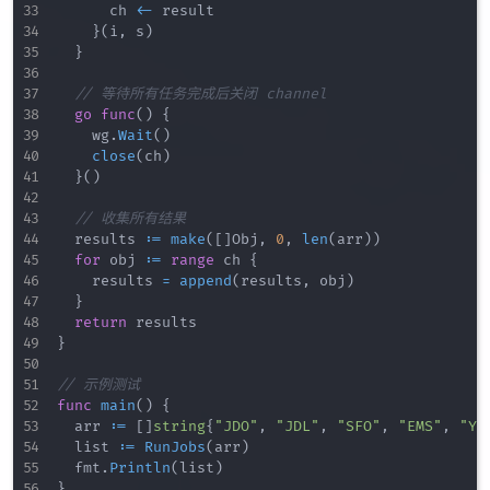
			ch 
<-
 result

}
(
i
,
 s
)
}
// 等待所有任务完成后关闭 channel
go
func
(
)
{
		wg
.
Wait
(
)
close
(
ch
)
}
(
)
// 收集所有结果
	results 
:=
make
(
[
]
Obj
,
0
,
len
(
arr
)
)
for
 obj 
:=
range
 ch 
{
		results 
=
append
(
results
,
 obj
)
}
return
}
// 示例测试
func
main
(
)
{
	arr 
:=
[
]
string
{
"JDO"
,
"JDL"
,
"SFO"
,
"EMS"
,
"YT
	list 
:=
RunJobs
(
arr
)
	fmt
.
Println
(
list
)
}