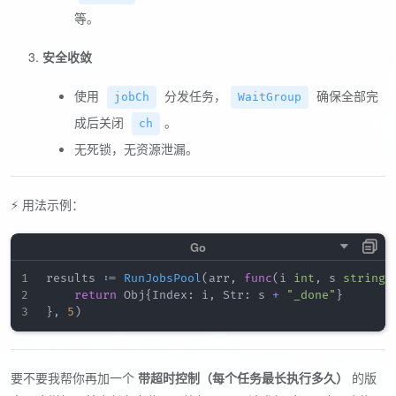
等。
安全收敛
使用
分发任务，
确保全部完
jobCh
WaitGroup
成后关闭
。
ch
无死锁，无资源泄漏。
⚡ 用法示例：
results 
:=
RunJobsPool
(
arr
,
func
(
i 
int
,
 s 
string
)
return
 Obj
{
Index
:
 i
,
 Str
:
 s 
+
"_done"
}
}
,
5
)
要不要我帮你再加一个
带超时控制（每个任务最长执行多久）
的版