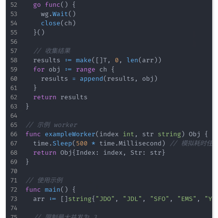
go
func
(
)
{
		wg
.
Wait
(
)
close
(
ch
)
}
(
)
// 收集结果
	results 
:=
make
(
[
]
T
,
0
,
len
(
arr
)
)
for
 obj 
:=
range
 ch 
{
		results 
=
append
(
results
,
 obj
)
}
return
}
// 示例 worker
func
exampleWorker
(
index 
int
,
 str 
string
)
 Obj 
{
	time
.
Sleep
(
500
*
 time
.
Millisecond
)
// 模拟耗时任
return
 Obj
{
Index
:
 index
,
 Str
:
 str
}
}
// 使用示例
func
main
(
)
{
	arr 
:=
[
]
string
{
"JDO"
,
"JDL"
,
"SFO"
,
"EMS"
,
"YT
// 限制最大并发为 3