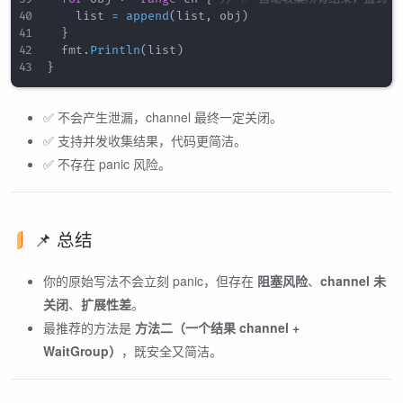
		list 
=
append
(
list
,
 obj
)
}
	fmt
.
Println
(
list
)
}
✅ 不会产生泄漏，channel 最终一定关闭。
✅ 支持并发收集结果，代码更简洁。
✅ 不存在 panic 风险。
📌 总结
你的原始写法不会立刻 panic，但存在
阻塞风险
、
channel 未
关闭
、
扩展性差
。
最推荐的方法是
方法二（一个结果 channel +
WaitGroup）
，既安全又简洁。