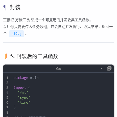
封装
直接把
方法二
封装成一个可复用的并发收集工具函数。
以后你只需要传入任务数组，它会自动并发执行、收集结果，返回一
个
。
[]Obj
🔧 封装后的工具函数
package
 main

import
(
"fmt"
"sync"
"time"
)