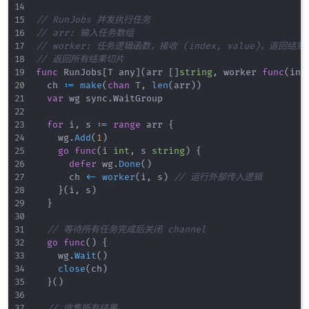
// RunJobs 并发执行任务
// arr: 输入任务数组
// worker: 任务逻辑函数，接收 (index, value)，返回结果
// 返回所有结果切片
func
 RunJobs
[
T any
]
(
arr 
[
]
string
,
 worker 
func
(
ind
	ch 
:=
make
(
chan
 T
,
len
(
arr
)
)
var
 wg sync
.
WaitGroup

for
 i
,
 s 
:=
range
 arr 
{
		wg
.
Add
(
1
)
go
func
(
i 
int
,
 s 
string
)
{
defer
 wg
.
Done
(
)
			ch 
<-
worker
(
i
,
 s
)
// 运行外部传入逻辑
}
(
i
,
 s
)
}
// 等待所有任务完成后关闭 channel
go
func
(
)
{
		wg
.
Wait
(
)
close
(
ch
)
}
(
)
// 收集所有结果