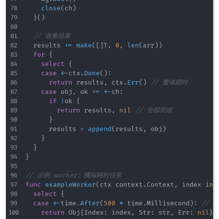
close
(
ch
)
}
(
)
// 收集结果
	results 
:=
make
(
[
]
T
,
0
,
len
(
arr
)
)
for
{
select
{
case
<-
ctx
.
Done
(
)
:
return
 results
,
 ctx
.
Err
(
)
// 整体超时
case
 obj
,
 ok 
:=
<-
ch
:
if
!
ok 
{
return
 results
,
nil
// 全部完成
}
			results 
=
append
(
results
,
 obj
)
}
}
}
// 示例 worker：模拟耗时任务
func
exampleWorker
(
ctx context
.
Context
,
 index 
int
select
{
case
<-
time
.
After
(
500
*
 time
.
Millisecond
)
:
// 
return
 Obj
{
Index
:
 index
,
 Str
:
 str
,
 Err
:
nil
}
,