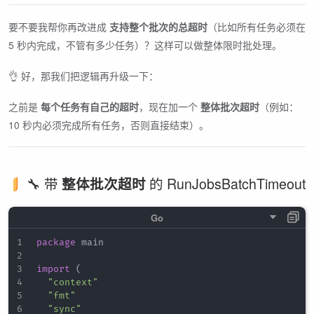
要不要我帮你再改进成
支持整个批次的总超时
（比如所有任务必须在
5 秒内完成，不管有多少任务）？这样可以做整体限时批处理。
👌 好，那我们把逻辑再升级一下：
之前是
每个任务有自己的超时
，现在加一个
整体批次超时
（例如：
10 秒内必须完成所有任务，否则直接结束）。
🔧 带
的 RunJobsBatchTimeout
整体批次超时
package
 main

import
(
"context"
"fmt"
"sync"