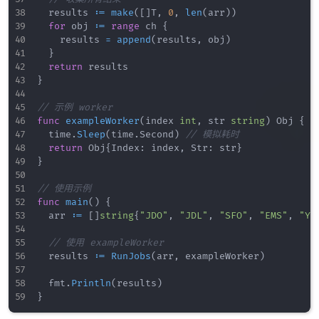
	results 
:=
make
(
[
]
T
,
0
,
len
(
arr
)
)
for
 obj 
:=
range
 ch 
{
		results 
=
append
(
results
,
 obj
)
}
return
}
// 示例 worker
func
exampleWorker
(
index 
int
,
 str 
string
)
 Obj 
{
	time
.
Sleep
(
time
.
Second
)
// 模拟耗时
return
 Obj
{
Index
:
 index
,
 Str
:
 str
}
}
// 使用示例
func
main
(
)
{
	arr 
:=
[
]
string
{
"JDO"
,
"JDL"
,
"SFO"
,
"EMS"
,
"YT
// 使用 exampleWorker
	results 
:=
RunJobs
(
arr
,
 exampleWorker
)
	fmt
.
Println
(
results
)
}