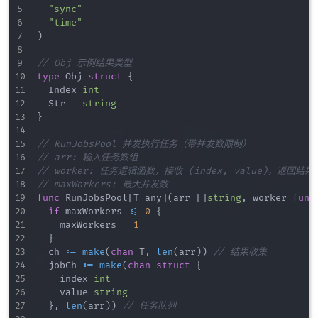
"sync"
"time"
)
// Obj 示例结果类型
type
 Obj 
struct
{
	Index 
int
	Str   
string
}
// RunJobsPool 并发执行任务（带并发数限制）
// arr: 输入任务数组
// worker: 任务逻辑函数，接收 (index, value)，返回结果
// maxWorkers: 最大并发数
func
 RunJobsPool
[
T any
]
(
arr 
[
]
string
,
 worker 
func
if
 maxWorkers 
<=
0
{
		maxWorkers 
=
1
}
	ch 
:=
make
(
chan
 T
,
len
(
arr
)
)
// 结果收集
	jobCh 
:=
make
(
chan
struct
{
		index 
int
		value 
string
}
,
len
(
arr
)
)
// 任务队列