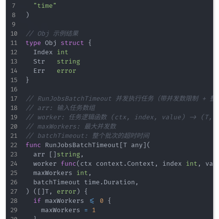
"time"
)
// Obj 示例结果
type
 Obj 
struct
{
	Index 
int
	Str   
string
	Err   
error
}
// RunJobsBatchTimeout 并发执行任务（带并发数限制 +
// arr: 输入任务数组
// worker: 任务逻辑函数 (ctx, index, value) -> (T, e
// maxWorkers: 最大并发数
// batchTimeout: 整个批次的超时时间
func
 RunJobsBatchTimeout
[
T any
]
(
	arr 
[
]
string
,
	worker 
func
(
ctx context
.
Context
,
 index 
int
,
 val
	maxWorkers 
int
,
	batchTimeout time
.
Duration
,
)
(
[
]
T
,
error
)
{
if
 maxWorkers 
<=
0
{
		maxWorkers 
=
1