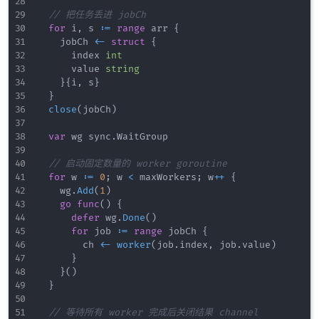
// 把任务丢进 jobCh
for
 i
,
 s 
:=
range
 arr 
{
		jobCh 
<-
struct
{
			index 
int
			value 
string
}
{
i
,
 s
}
}
close
(
jobCh
)
var
 wg sync
.
WaitGroup

// 启动固定数量的 worker goroutine
for
 w 
:=
0
;
 w 
<
 maxWorkers
;
 w
++
{
		wg
.
Add
(
1
)
go
func
(
)
{
defer
 wg
.
Done
(
)
for
 job 
:=
range
 jobCh 
{
				ch 
<-
worker
(
job
.
index
,
 job
.
value
)
}
}
(
)
}
// 等待所有 worker 完成后关闭结果 channel