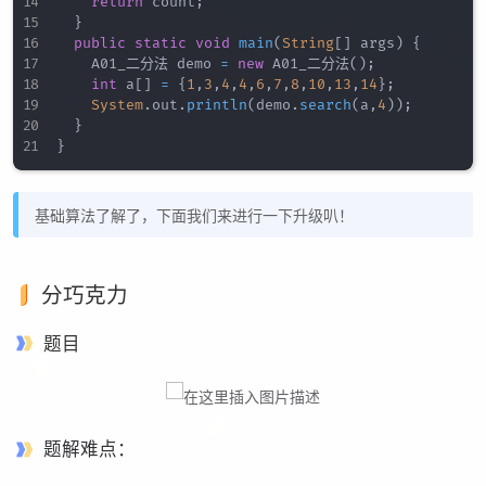
return
 count
;
}
public
static
void
main
(
String
[
]
 args
)
{
		A01_二分法 demo 
=
new
 A01_二分法
(
)
;
int
 a
[
]
=
{
1
,
3
,
4
,
4
,
6
,
7
,
8
,
10
,
13
,
14
}
;
System
.
out
.
println
(
demo
.
search
(
a
,
4
)
)
;
}
}
基础算法了解了，下面我们来进行一下升级叭！
分巧克力
题目
题解难点：