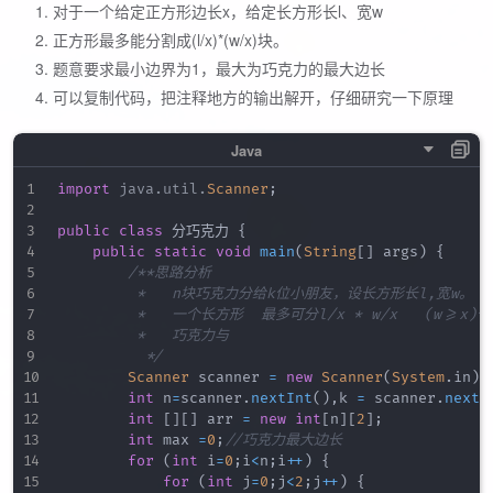
对于一个给定正方形边长x，给定长方形长l、宽w
正方形最多能分割成(l/x)*(w/x)块。
题意要求最小边界为1，最大为巧克力的最大边长
可以复制代码，把注释地方的输出解开，仔细研究一下原理
import
java
.
util
.
Scanner
;
public
class
 分巧克力 
{
public
static
void
main
(
String
[
]
 args
)
{
/**思路分析

         *   n块巧克力分给k位小朋友，设长方形长l,宽w。
         *   一个长方形  最多可分l/x * w/x   (w>=x)
         *   巧克力与

          */
Scanner
 scanner 
=
new
Scanner
(
System
.
in
)
;
int
 n
=
scanner
.
nextInt
(
)
,
k 
=
 scanner
.
nextI
int
[
]
[
]
 arr 
=
new
int
[
n
]
[
2
]
;
int
 max 
=
0
;
//巧克力最大边长
for
(
int
 i
=
0
;
i
<
n
;
i
++
)
{
for
(
int
 j
=
0
;
j
<
2
;
j
++
)
{