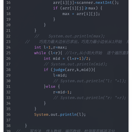
                arr
[
i
]
[
j
]
=
scanner
.
nextInt
(
)
;
if
(
arr
[
i
]
[
j
]
>=
max
)
{
                    max 
=
 arr
[
i
]
[
j
]
;
}
}
}
//		System.out.println(max);
//    巧克力最大边长已求出，巧克力最小边长从1开始 
int
 l
=
1
,
r
=
max
;
while
(
l
<
r
)
{
//l<r,从小到大开始  逐个遍历直
int
 mid 
=
(
l
+
r
+
1
)
/
2
;
// System.out.println(mid);
if
(
judge
(
arr
,
k
,
mid
)
)
{
                l
=
mid
;
// System.out.println("l: "+l);
}
else
{
                r
=
mid
-
1
;
// System.out.println("r: "+r);
}
}
System
.
out
.
println
(
l
)
;
}
//    写方法  传入数组，遍历数组，检测是否够孩子分