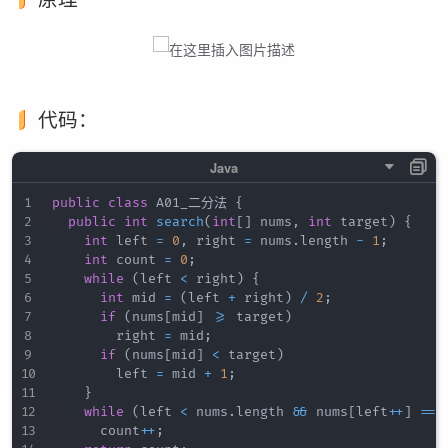
代码：
public
class
 A01_二分法 
{
public
int
search
(
int
[
]
 nums
,
int
 target
)
{
int
 left 
=
0
,
 right 
=
 nums
.
length 
-
1
;
int
 count 
=
0
;
while
(
left 
<
 right
)
{
int
 mid 
=
(
left 
+
 right
)
/
2
;
if
(
nums
[
mid
]
>=
 target
)
				right 
=
 mid
;
if
(
nums
[
mid
]
<
 target
)
				left 
=
 mid 
+
1
;
}
while
(
left 
<
 nums
.
length 
&&
 nums
[
left
++
]
==
 
			count
++
;