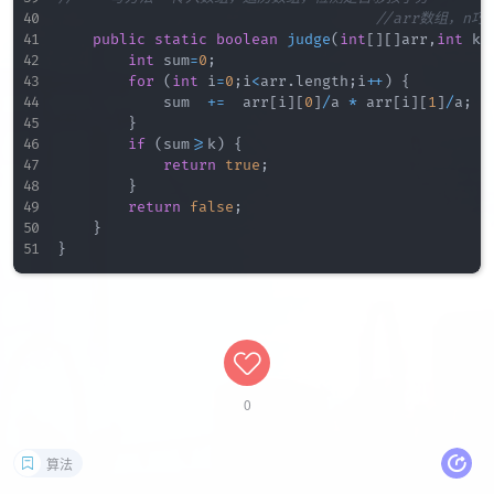
//arr数组，n
public
static
boolean
judge
(
int
[
]
[
]
arr
,
int
 k
,
int
 sum
=
0
;
for
(
int
 i
=
0
;
i
<
arr
.
length
;
i
++
)
{
            sum  
+=
  arr
[
i
]
[
0
]
/
a 
*
 arr
[
i
]
[
1
]
/
a
;
}
if
(
sum
>=
k
)
{
return
true
;
}
return
false
;
}
}
0
算法