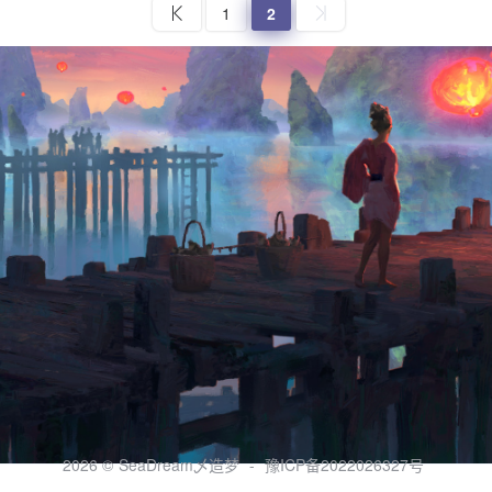
1
2
2026 ©
SeaDream乄造梦
-
豫ICP备2022026327号